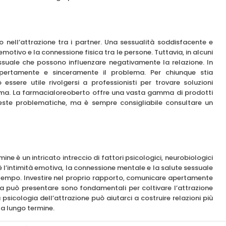
o nell’attrazione tra i partner. Una sessualità soddisfacente e
otivo e la connessione fisica tra le persone. Tuttavia, in alcuni
essuale che possono influenzare negativamente la relazione. In
 apertamente e sinceramente il problema. Per chiunque stia
 essere utile rivolgersi a professionisti per trovare soluzioni
ntima. La farmacialoreoberto offre una vasta gamma di prodotti
este problematiche, ma è sempre consigliabile consultare un
rmine è un intricato intreccio di fattori psicologici, neurobiologici
a è l’intimità emotiva, la connessione mentale e la salute sessuale
tempo. Investire nel proprio rapporto, comunicare apertamente
ita può presentare sono fondamentali per coltivare l’attrazione
 psicologia dell’attrazione può aiutarci a costruire relazioni più
r a lungo termine.