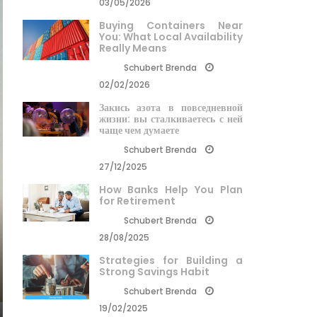
03/05/2026
Buying Containers Near
You: What Local Availability
Really Means
Schubert Brenda
02/02/2026
Закись азота в повседневной
жизни: вы сталкиваетесь с ней
чаще чем думаете
Schubert Brenda
27/12/2025
How Banks Help You Plan
for Retirement
Schubert Brenda
28/08/2025
Strategies for Building a
Strong Savings Habit
Schubert Brenda
19/02/2025