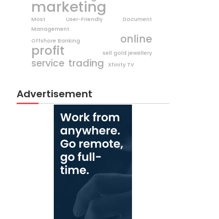
marketing
Most User-Friendly Document
Management
online
Offshore Banking
profit
sell gold jewellery
trading
service
Xfinity TV
Advertisement