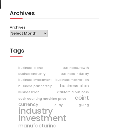
Archives
Archives
Tags
business alone
BusinessGrowth
BusinessIndustry
Business Industry
business investment
business motivation
business plan
business partnership
BusinessPlan
California business
coint
cash counting machine price
currency
eBay
gluing
industry
investment
manufacturing