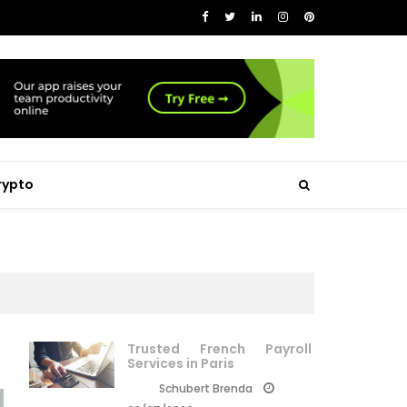
rypto
Trusted French Payroll
Services in Paris
Schubert Brenda