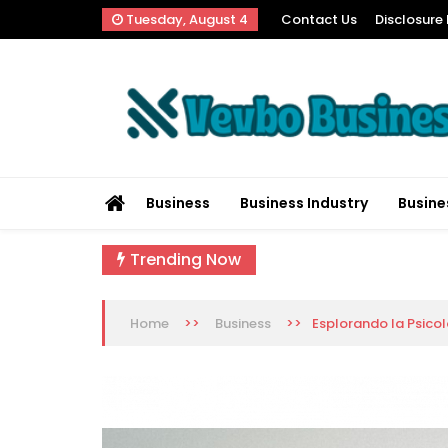
Skip
Tuesday, August 4
Contact Us
Disclosure 
to
content
Vevbo Business
Diversified Services, Unvarying Quality
Business
Business Industry
Busine
Trending Now
>>
>>
Esplorando la Psicol
Home
Business