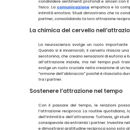
condividere sentimenti profondi e sinceri con i
fisico. La
comunicazione
empatica e la compr
intimità emotiva. Studi dimostrano che la condi
partner, consolidando la loro attrazione recipr
La chimica del cervello nell’attrazi
La neuroscienza svolge un ruolo importante n
Quando si è innamorati, il cervello rilascia un
serotonina, che creano sensazioni di euforia e
all’attrazione iniziale, ma nel tempo può tras
svolge un ruolo cruciale nella creazione di un
“ormone dell’abbraccio” poiché è rilasciata dura
tra i partner.
Sostenere l’attrazione nel tempo
Con il passare del tempo, le relazioni pos
l’attrazione reciproca. La routine quotidiana, 
dell’intimità e dell’attrazione. Tuttavia, gli st
consapevole da entrambi i partner. Investire ne
e dimostrarsi gratitudine reciproca sono solo alc