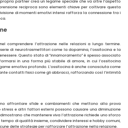
l proprio partner crea un legame speciale che va oltre l’aspetto
ensione reciproca sono elementi chiave per coltivare questa
visione di momenti emotivi intensi rafforza la connessione tra i
oca.
one
el comprendere l’attrazione nelle relazioni a lungo termine.
a serie di neurotrasmettitori come la dopamina, l’ossitocina e la
 benessere. Questo stato di “innamoramento” è spesso associato
formarsi in una forma più stabile di amore, in cui l’ossitocina
 legame emotivo profondo. L’ossitocina è anche conosciuta come
nte contatti fisici come gli abbracci, rafforzando così l’intimità
sono affrontare sfide e cambiamenti che mettono alla prova
lo stress e altri fattori esterni possono causare una diminuzione
udi dimostrano che mantenere viva l’attrazione richiede uno sforzo
l tempo di qualità insieme, condividere interessi e hobby comuni,
une delle strategie per rafforzare l’attrazione nella relazione.