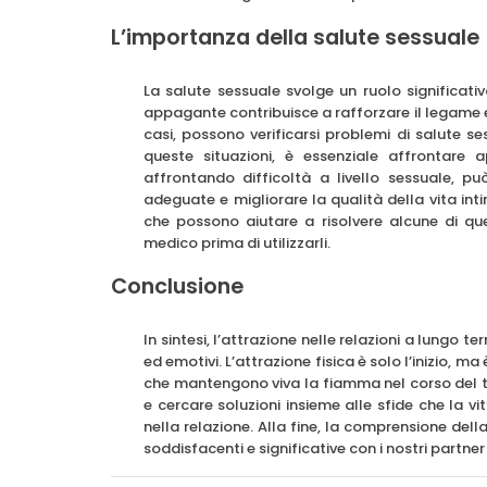
L’importanza della salute sessuale
La salute sessuale svolge un ruolo significativ
appagante contribuisce a rafforzare il legame em
casi, possono verificarsi problemi di salute s
queste situazioni, è essenziale affrontare
affrontando difficoltà a livello sessuale, può
adeguate e migliorare la qualità della vita i
che possono aiutare a risolvere alcune di qu
medico prima di utilizzarli.
Conclusione
In sintesi, l’attrazione nelle relazioni a lungo te
ed emotivi. L’attrazione fisica è solo l’inizio, m
che mantengono viva la fiamma nel corso del 
e cercare soluzioni insieme alle sfide che la v
nella relazione. Alla fine, la comprensione della
soddisfacenti e significative con i nostri partne