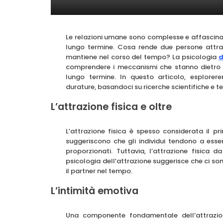
Le relazioni umane sono complesse e affascinant
lungo termine. Cosa rende due persone attrat
mantiene nel corso del tempo? La psicologia
d
comprendere i meccanismi che stanno dietro a
lungo termine. In questo articolo, esplorere
durature, basandoci su ricerche scientifiche e te
L’attrazione fisica e oltre
L’attrazione fisica è spesso considerata il pr
suggeriscono che gli individui tendono a essere
proporzionati. Tuttavia, l’attrazione fisica
psicologia dell’attrazione suggerisce che ci son
il partner nel tempo.
L’intimità emotiva
Una componente fondamentale dell’attrazion